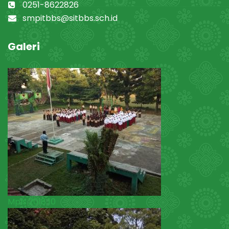
0251-8622826
smpitbbs@sitbbs.sch.id
Galeri
Mpls 2018 10