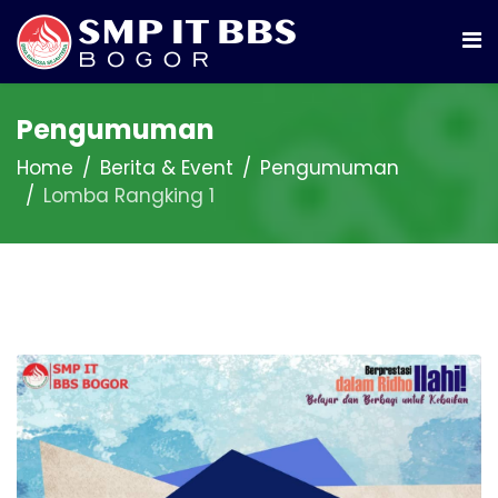
Pengumuman
Home
Berita & Event
Pengumuman
Lomba Rangking 1