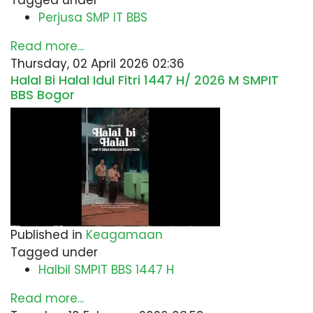
Tagged under
Perjusa SMP IT BBS
Read more...
Thursday, 02 April 2026 02:36
Halal Bi Halal Idul Fitri 1447 H/ 2026 M SMPIT
BBS Bogor
Published in
Keagamaan
Tagged under
Halbil SMPIT BBS 1447 H
Read more...