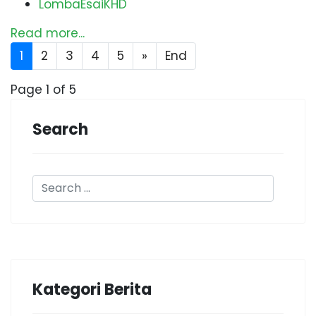
LombaEsaiKHD
Read more...
1
2
3
4
5
»
End
Page 1 of 5
Search
Kategori Berita