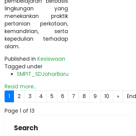
pembelajaran berbasis
lingkungan yang
menekankan praktik
pertanian perkotaan,
kemandirian, serta
kepedulian terhadap
alam.
Published in
Kesiswaan
Tagged under
SMPIT_SDJoharBaru
Read more...
1
2
3
4
5
6
7
8
9
10
»
En
Page 1 of 13
Search