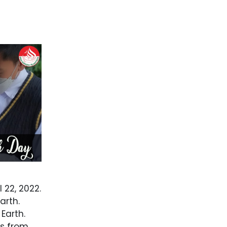
l 22, 2022.
arth.
Earth.
ss from