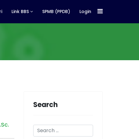
i
Link BBS
SPMB (PPDB)
Login
Search
.Sc.