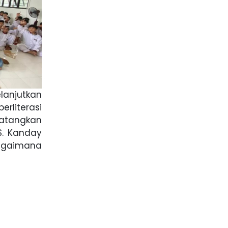
anjutkan
rliterasi
datangkan
S. Kanday
aimana