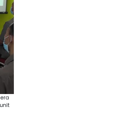
tera
unit